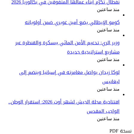
نفطال تكرّم أبناء عمالها المتفوقين في بكالوريا 2026
منذ ساعتين
كومو الإيطالي يضع أمين غويري ضمن أولوياته
منذ ساعتين
وزير الري: تدعيم الأمن المائي ببسكرة والقنطرة عبر
مشاريع استراتيجية جديدة
منذ ساعتين
لوكا زيدان يواصل مغامرته في إسبانيا وينضم إلى
ليغانيس
منذ ساعتين
افتتاحية مجلة الجيش لشهر أوت 2026: استقرار الوطن..
الواجب المقدس
منذ ساعتين
نسخة PDF