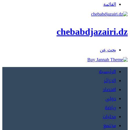
القائمة
chebabdjazairi.dz
بحث عن
الرئيسية
الجزائر
اقتصاد
دولي
رياضة
محليات
مجتمع