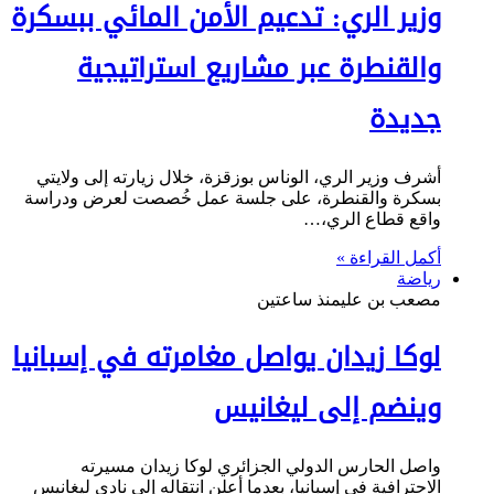
وزير الري: تدعيم الأمن المائي ببسكرة
والقنطرة عبر مشاريع استراتيجية
جديدة
أشرف وزير الري، الوناس بوزقزة، خلال زيارته إلى ولايتي
بسكرة والقنطرة، على جلسة عمل خُصصت لعرض ودراسة
واقع قطاع الري،…
أكمل القراءة »
رياضة
مصعب بن علي
منذ ساعتين
لوكا زيدان يواصل مغامرته في إسبانيا
وينضم إلى ليغانيس
واصل الحارس الدولي الجزائري لوكا زيدان مسيرته
الاحترافية في إسبانيا، بعدما أعلن انتقاله إلى نادي ليغانيس