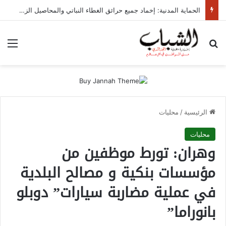
الحماية المدنية: إخماد جميع حرائق الغطاء النباتي والمحاصيل الزراعية المسجلة خلال الساعات الأخيرة
بحث عن
الق
الرئيسية
/
محليات
محليات
وهران: تورط موظفين من
مؤسسات بنكية و مصالح البلدية
في عملية مضاربة سيارات” دوبلو
بانوراما”