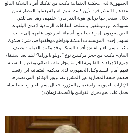
الجمهورية لدى محكمة العثمانية مكنت من تفكيك أفراد الشبكة البالغ
عددهم 11 عشر فردا ،أين كانت تقوم الشبكة بعملية المضاربة من
خلال استخراجها بوثائق هوية الغير بدون علمهم، وهذا بعد تلقي
تسهيلات من موظفين بمصلحة البطاقات الرمادية لإحدى البلديات
الذين يقومون بإجراءات البيع بأسماء الغير دون علمهم إلى جانب
تسهيل إحدى المؤسسات البنكية وتواطؤ موظفيها في شراء صكوك
بنكية باسم الغير لفائدة أفراد الشبكة.و قد مكنت العملية- يضيف
البيان- مكنت من حجز مركبتين نوع “دوبلو بانوراما” ليتم بعد استيفاء
جميع الإجراءات القانونية اللازمة إنجاز ملف قضائي وتقديم المشتبه
فيهم أمام السيد وكيل الجمهورية لدى محكمة العثمانية اين رفعت
ضدهم جنحة المضاربة غير المشروعة، تزوير الوثائق التي تصدرها
الإدارات العمومية واستعمال المزور، انتحال إسم الغير وجنحة القيام
بعمل على نحو يخرق القوانين والأنظمة.
زيدان.ن
مجلس
الأمة:
ناصري