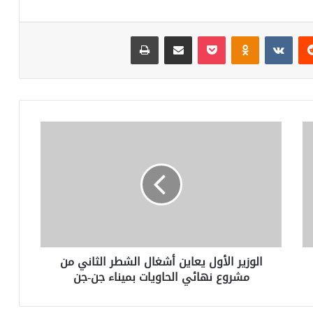
ريست
Odnoklassniki
‫Pocket
مشاركة عبر البريد
طباعة
الوزير
الأول
يعاين
أشغال
الشطر
الثاني
من
مشروع
نهائي
الوزير الأول يعاين أشغال الشطر الثاني من
الحاويات
مشروع نهائي الحاويات بميناء جن-جن
بميناء
جن-
جن