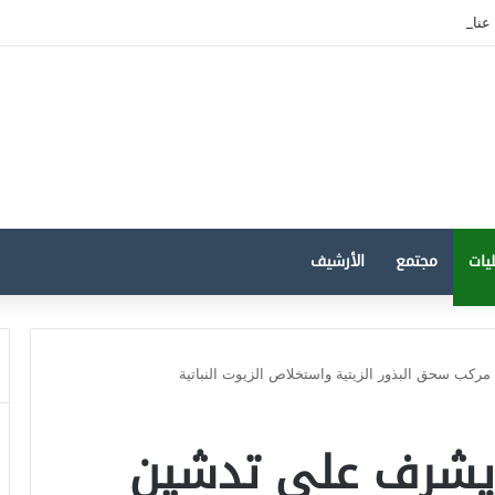
عنابة: تطوير الصناعة السككية أولوية لتعزيز الإدماج الوطني والسيادة الصناعية
يات
مجتمع
الأرشيف
ركب سحق البذور الزيتية واستخلاص الزيوت النباتية
ل يشرف على تدشين