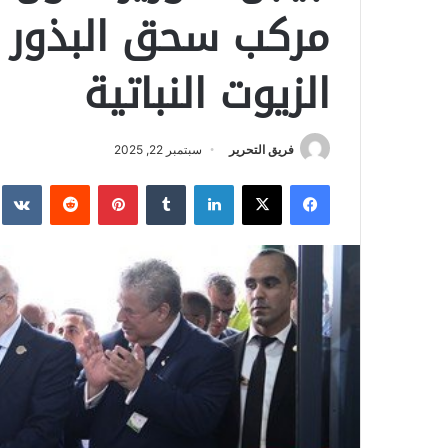
مركب سحق البذور ا
الزيوت النباتية
فريق التحرير
سبتمبر 22, 2025
فيسبوك
‫X
لينكدإن
بينتيريست