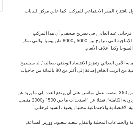
ير الأول بافتتاح المقر الاجتماعي للمركب, كما عاين مركز البيانات,
, فرحاتي عبد العالي, في تصريح صحفي, أن هذا المركب
المخصص لسحق البذور يعد “تحديا كبيرا”, نظرا لقدراته الإنتاجية التي تتراوح بين 5000 و6000 طن يوميا, والتي تمكن
صوجا وكذا أعلاف الأنعام.
ة الأمن الغذائي وتعزيز الاقتصاد الوطني بفعالية”, إذ سيسمح
بـ”تغطية أكثر من 20 بالمائة من احتياجات السوق الوطنية من الزيت الخام, إضافة إلى أكثر من 80 بالمائة من حاجيات
على صعيد آخر, “يوفر المركب في مرحلته الأولى أكثر من 350 منصب عمل مباشر, على أن يرتفع العدد إلى ما يزيد عن
400 منصب مباشر, بعد دخول المنشأة في مرحلة المردودية الكاملة”, فضلا عن “استحداث ما بين 1500 و2000 منصب
 الاقتصادية والاجتماعية محليا”, يضيف السيد فرحاتي.
ية والجماعات المحلية والنقل, سعيد سعيود, ووزير الصناعة,