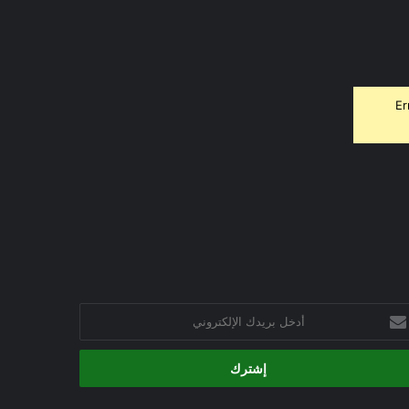
Er
خل
يدك
إلكتروني