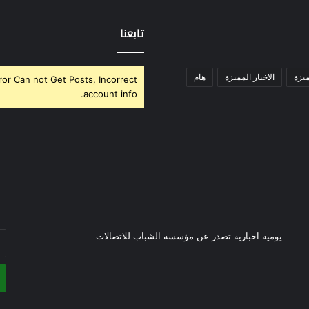
تابعنا
ميزة
الاخبار المميزة
هام
ror Can not Get Posts, Incorrect
account info.
أد
يومية اخبارية تصدر عن مؤسسة الشباب للاتصالات
بر
ال