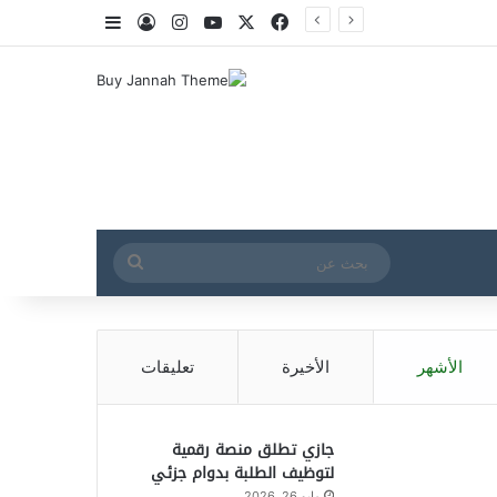
‫X
فيسبوك
‫YouTube
انستقرام
تسجيل الدخول
إضافة عمود جا
بحث
عن
الأشهر
الأخيرة
تعليقات
جازي تطلق منصة رقمية
لتوظيف الطلبة بدوام جزئي
مايو 26, 2026