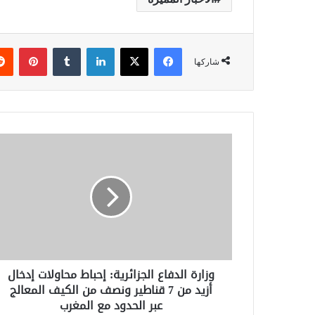
فيسبوك
‫X
لينكدإن
بينتي
شاركها
وزارة
الدفاع
الجزائرية:
إحباط
محاولات
إدخال
أزيد
من
7
وزارة الدفاع الجزائرية: إحباط محاولات إدخال
قناطير
أزيد من 7 قناطير ونصف من الكيف المعالج
ونصف
عبر الحدود مع المغرب
من