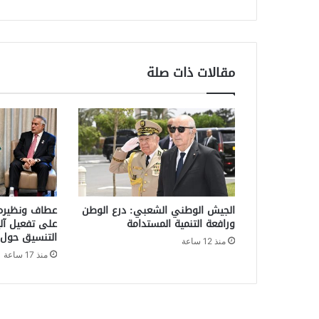
الكيف
المعالج
عبر
الحدود
مع
مقالات ذات صلة
المغرب
الجيش الوطني الشعبي: درع الوطن
عطاف ونظيره 
ورافعة التنمية المستدامة
على تفعيل آلي
التنسيق حول ا
منذ 12 ساعة
منذ 17 ساعة