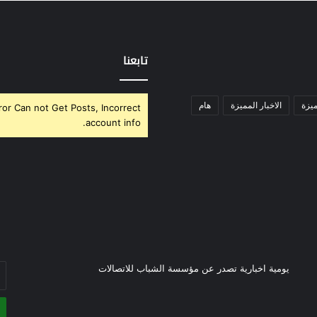
تابعنا
ميزة
الاخبار المميزة
هام
ror Can not Get Posts, Incorrect
account info.
أد
يومية اخبارية تصدر عن مؤسسة الشباب للاتصالات
بر
ال