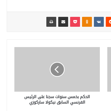
ريست
Odnoklassniki
‫Pocket
مشاركة عبر البريد
طباعة
الحكم
بخمس
سنوات
سجنا
على
الرئيس
الفرنسي
السابق
نيكولا
الحكم بخمس سنوات سجنا على الرئيس
ساركوزي
الفرنسي السابق نيكولا ساركوزي