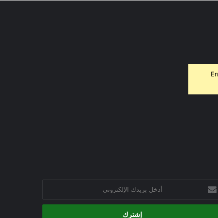
Er
خل
يدك
إلكتروني