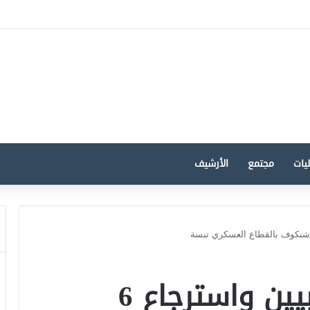
دة للانخراط في كل الجهود لحماية القدس ودعم صمود الفلسطينيين
يات
مجتمع
الأرشيف
القضاء على 6 إرهابيين واسترجاع 6