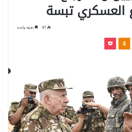
 العسكري تبسة
87
دقيقة واحدة
‫Pocket
Odnoklassniki