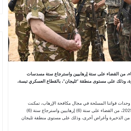
اء، من القضاء على ستة إرهابيين واسترجاع ستة مسدسات
، وذلك على مستوى منطقة “ثليجان”، بالقطاع العسكري تبسة،
ها وحدات قواتنا المسلحة في مجال مكافحة الإرهاب، تمكنت
مفارز للجيش الوطني الشعبي، ليلة أمس 23 سبتمبر2025، من القضاء على ستة (6) إرهابيين واسترجاع ستة (6)
ن الذخيرة وأغراض أخرى، وذلك على مستوى منطقة ثليجان