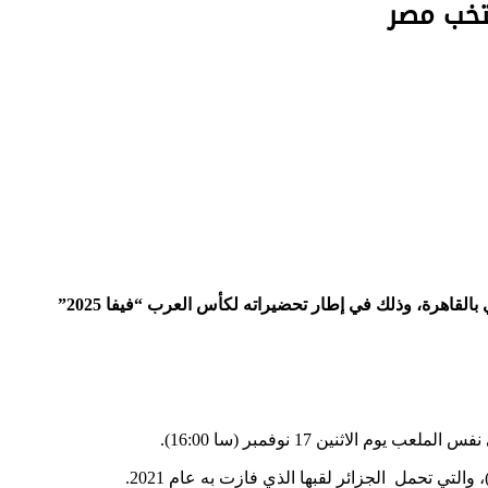
استدعى مدرب المنتخب الوطني المحلي، مجيد بوقرة، 27 لاعبا تحسبا للمواجهة المزدوجة الودية أمام نظيره المصري في شهر نوفمبر الجاري بالقاهرة، وذلك في إطار تحضيراته لكأس العرب “فيفا 2025”