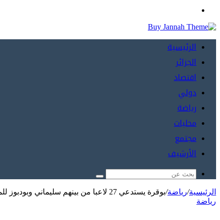
بحث
عن
الرئيسية
الجزائر
اقتصاد
دولي
رياضة
محليات
مجتمع
الأرشيف
بحث
عن
الرئيسية
/
رياضة
/
بوقرة يستدعي 27 لاعبا من بينهم سليماني وبودبوز للمواجهة المزدوجة الودية أمام منتخب مصر
رياضة