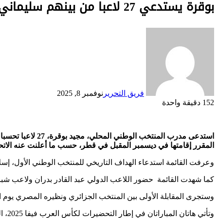
بوقرة يستدعي 27 لاعبا من بينهم سليماني وبودبوز للمواجهة المزدوجة الودية أمام منتخب مصر
فريق التحرير
نوفمبر 8, 2025
152
دقيقة واحدة
Odnoklassniki
‫Pocket
‫X
لينكدإن
فيسبوك
بينتيريست
المقرر إقامتها في ديسمبر المقبل في قطر، حسب ما أعلنت عنه الاتحاد
وعرفت القائمة استدعاء الهداف التاريخي للمنتخب الوطني الأول، إسلا
كما شهدت القائمة حضور اللاعب الدولي عبد القادر بدران ولاعب شبا
وستجرى المقابلة الأولى بين المنتخب الجزائري ونظيره المصري يوم الجمعة 14 نوفمبر (سا14:00) بملعب السلام، قبل خوص اللقاء الثاني في نفس الملعب يوم الاثنين 17 نو
وتأتي هاتان المباراتان في إطار التحضيرات لكأس العرب فيفا 2025، المقرر إقامتها في الفترة من 1 إلى 18 ديسمبر المقبل في الدوحة (قطر)، والتي تحمل الجزائر لقبها الذي فازت به عام 2021.