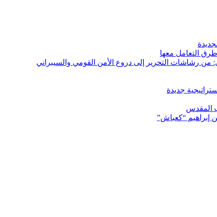
طرق التعامل معها
: من رشاشات التحرير إلى دروع الأمن القومي والسيبراني
ستراتيجية جديدة
ن إبراهيم “كعباش”