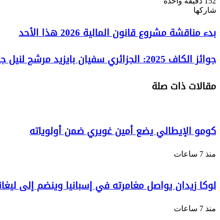
152
دقيقة واحدة
Odnoklassniki
‫Pocket
‫X
لينكدإن
فيسبوك
بينتيريست
شاركها
Odnoklassniki
‫Pocket
‫X
طباعة
لينكدإن
فيسبوك
مشاركة
بينتيريست
بدء
بدء مناقشة مشروع قانون المالية 2026 هذا الأحد
عبر
مناقشة
البريد
مشروع
جوائز
جوائز الكاف 2025: الجزائري سفيان بايزيد مرشح لنيل جائزة "هدف السنة"
قانون
الكاف
المالية
2025:
2026
مقالات ذات صلة
الجزائري
هذا
سفيان
الأحد
بايزيد
مرشح
لنيل
كومو الإيطالي يضع أمين غويري ضمن أولوياته
جائزة
"هدف
السنة"
منذ 7 ساعات
لوكا زيدان يواصل مغامرته في إسبانيا وينضم إلى ليغا
منذ 7 ساعات