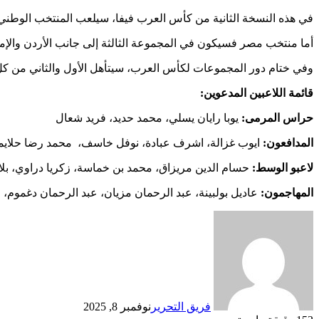
في هذه النسخة الثانية من كأس العرب فيفا، سيلعب المنتخب الوطني في
أما منتخب مصر فسيكون في المجموعة الثالثة إلى جانب الأردن والإمارات، بالإ
وفي ختام دور المجموعات لكأس العرب، سيتأهل الأول والثاني من كل مجم
قائمة اللاعبين المدعوين:
حراس المرمى:
يوبا رايان يسلي، محمد حديد، فريد شعال
المدافعون:
ايوب غزالة، اشرف عبادة، نوفل خاسف، محمد رضا حلايمي
لاعبو الوسط:
حسام الدين مريزاق، محمد بن خماسة، زكريا دراوي، بل
المهاجمون:
عاديل بولبينة، عبد الرحمان مزيان، عبد الرحمان دغموم، 
فريق التحرير
نوفمبر 8, 2025