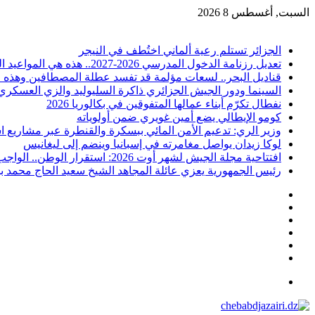
السبت, أغسطس 8 2026
أخبار عاجلة
الجزائر تستلم رعية ألماني اختُطف في النيجر
تعديل رزنامة الدخول المدرسي 2026-2027.. هذه هي المواعيد الجديدة
قناديل البحر.. لسعات مؤلمة قد تفسد عطلة المصطافين وهذه 
السينما ودور الجيش الجزائري ذاكرة السليوليد والزي العسكري
نفطال تكرّم أبناء عمالها المتفوقين في بكالوريا 2026
كومو الإيطالي يضع أمين غويري ضمن أولوياته
وزير الري: تدعيم الأمن المائي ببسكرة والقنطرة عبر مشاريع ا
لوكا زيدان يواصل مغامرته في إسبانيا وينضم إلى ليغانيس
افتتاحية مجلة الجيش لشهر أوت 2026: استقرار الوطن.. الواجب المقدس
رئيس الجمهورية يعزي عائلة المجاهد الشيخ سعيد الحاج محمد ب
فيسبوك
‫X
‫YouTube
انستقرام
تسجيل
إضافة
الدخول
عمود
القائمة
جانبي