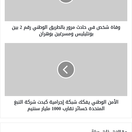
بالطريق
الوطني
رقم
2
وفاة شخص في حادث مرور بالطريق الوطني رقم 2 بين
بين
بوتليليس ومسرغين بوهران
بوتليليس
ومسرغين
بوهران
الأمن
الوطني
يفكك
شبكة
إجرامية
كبدت
شركة
التبغ
المتحدة
الأمن الوطني يفكك شبكة إجرامية كبدت شركة التبغ
خسائر
المتحدة خسائر تقارب 1000 مليار سنتيم
تقارب
1000
مليار
سنتيم