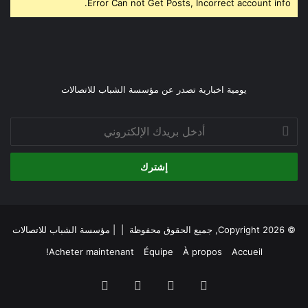
Error Can not Get Posts, Incorrect account info.
يومية اخبارية تصدر عن مؤسسة الشباب للاتصالات
أدخل
بريدك
الإلكتروني
© Copyright 2026, جميع الحقوق محفوظة | |
مؤسسة الشباب للاتصالات
Acheter maintenant!
Équipe
À propos
Accueil
فيسبوك
‫X
‫YouTube
انستقرام