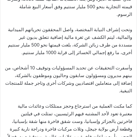
قيمته التجارية بنحو 500 مليار سنتيم وفق أسعار البيع شاملة
الرسوم.
وتحت إشراف النيابة المختصة، واصل المحققون تحرياتهم الميدانية
والمالية، ليتم الكشف عن ثغرة مالية إضافية تتعلق بديون غير
مسددة من طرف زبائن الشركة، بلغت قيمتها نحو 500 مليار سنتيم
أخرى، ما رفع إجمالي الخسائر إلى قرابة 1000 مليار سنتيم.
وأسفرت التحقيقات عن تحديد المسؤوليات وتوقيف 10 أشخاص، من
بينهم مديرون ومسؤولون سابقون وحاليون وموظفون بالشركة،
إضافة إلى متعاملين اقتصاديين وشركات أخرى وتاجر جملة للمنتجات
التبغية.
كما مكنت العملية من استرجاع وحجز ممتلكات وعائدات مالية
معتبرة تعود لأحد المشتبه فيهم الرئيسيين، تمثلت في فيلتين
فاخرتين بالجزائر وإسبانيا، وست شقق فاخرة منها شقة بإسبانيا،
وقطعة أرض بولاية جيجل، وثلاث مركبات فاخرة ودراجة نارية كبيرة
الحجم، وأربع ساعات فاخرة من علامات عالمية، وبندقية صيد، فضلاً