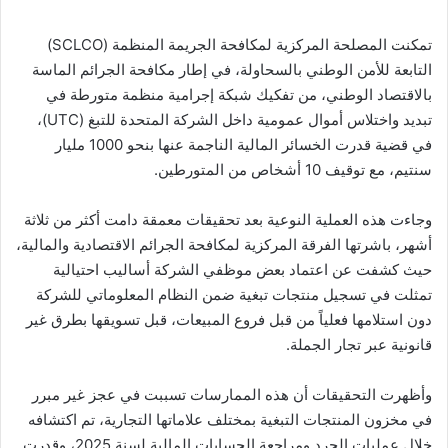
تمكنت المصلحة المركزية لمكافحة الجريمة المنظمة (SCLCO)
التابعة للأمن الوطني بالسحاولة، في إطار مكافحة الجرائم الماسة
بالاقتصاد الوطني، من تفكيك شبكة إجرامية منظمة متورطة في
تبديد واختلاس أموال عمومية داخل الشركة المتحدة للتبغ (UTC)،
في قضية قدرت الخسائر المالية الناجمة عنها بنحو 1000 مليار
سنتيم، مع توقيف 10 أشخاص من المتورطين.
وجاءت هذه العملية النوعية بعد تحقيقات معمقة دامت أكثر من ثلاثة
أشهر، باشرتها الفرقة المركزية لمكافحة الجرائم الاقتصادية والمالية،
حيث كشفت عن اعتماد بعض موظفي الشركة أساليب احتيالية
تمثلت في تسجيل منتجات تبغية ضمن النظام المعلوماتي للشركة
دون استلامها فعلياً من قبل فروع المبيعات، قبل تسويقها بطرق غير
قانونية عبر تجار الجملة.
وأظهرت التحقيقات أن هذه الممارسات تسببت في عجز غير مبرر
في مخزون المنتجات التبغية بمختلف علاماتها التجارية، تم اكتشافه
خلال عمليات الجرد ومراجعة الحسابات المالية لسنة 2025، وقدرت