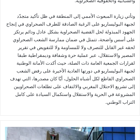
والشبابية والحقوقية الصحراوية.
وتأتي زيارة المبعوث الأممي إلى المنطقة في ظل تأكيد متجدّد
لجبهة البوليساريو على الرغبة الصادقة للطرف الصحراوي في إنجاح
الجهود المبذولة لحل القضية الصحراوية بشكل عادل ودائم يرتكز
على أسس واضحة، تتمثل في ضمان ممارسة الشعب الصحراوي
لحقه غير القابل للتصرف ولا للمساومة ولا للتفويض في تقرير
المصير والاستقلال، عبر عملية حرة وشفافة وديمقراطية طبقا
لقرارات الجمعية العامة ذات الصلة، حيث أكدت الأمانة الوطنية
لجبهة البوليساريو في دورتها العادية الأخيرة على رفض الشعب
الصحراوي القاطع لكل أشباه الحلول، أيّا كان مصدرها، التي تهدف
إلى تشريع الاحتلال المغربي والالتفاف على تطلعات الصحراويين
المشروعة في الحرية والاستقلال واستكمال السيادة على كامل
التراب الوطني.
الخارجية
الفلسطينية